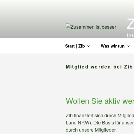
Zum
Inhalt
Z
springen
In
Start | Zib
Was wir tun
Mitglied werden bei Zib
Wollen Sie aktiv we
Zib finanziert sich durch Mitgli
Land NRW). Die Basis für unsere 
durch unsere Mitglieder.