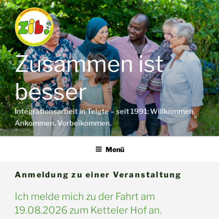
Zum
Inhalt
springen
Zusammen ist
besser
Integrationsarbeit in Telgte – seit 1991: Willkommen.
Ankommen. Vorbeikommen.
Menü
Anmeldung zu einer Veranstaltung
Ich melde mich zu der Fahrt am
19.08.2026 zum Ketteler Hof an.