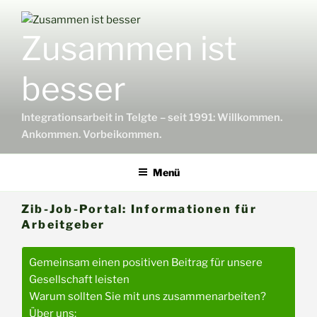
Inhalt
springen
Zusammen ist
besser
Integrationsarbeit in Telgte – seit 1991: Willkommen.
Ankommen. Vorbeikommen.
Menü
Zib-Job-Portal: Informationen für
Arbeitgeber
Gemeinsam einen positiven Beitrag für unsere
Gesellschaft leisten
Warum sollten Sie mit uns zusammenarbeiten?
Über uns: