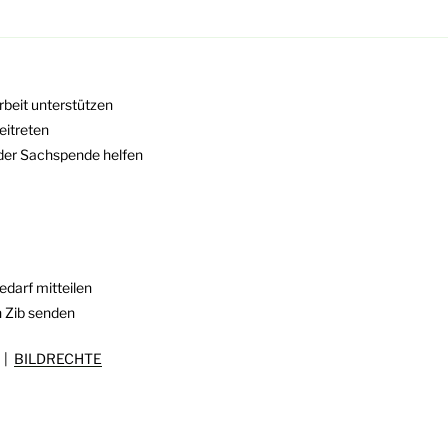
rbeit unterstützen
eitreten
oder Sachspende helfen
darf mitteilen
n Zib senden
|
BILDRECHTE