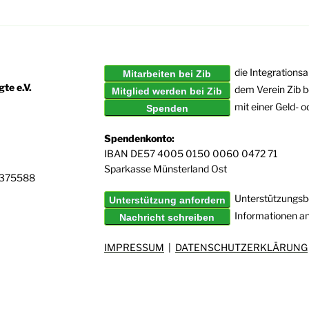
die Integrationsa
Mitarbeiten bei Zib
te e.V.
dem Verein Zib b
Mitglied werden bei Zib
mit einer Geld- 
Spenden
Spendenkonto:
IBAN DE57 4005 0150 0060 0472 71
Sparkasse Münsterland Ost
6375588
Unterstützungsbe
Unterstützung anfordern
Informationen a
Nachricht schreiben
IMPRESSUM
|
DATENSCHUTZERKLÄRUNG