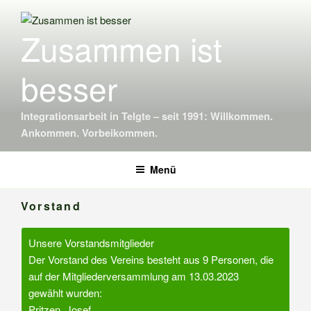
Inhalt
springen
Zusammen ist
besser
Integrationsarbeit in Telgte – seit 1991: Willkommen.
Ankommen. Vorbeikommen.
Menü
Vorstand
Unsere Vorstandsmitglieder
Der Vorstand des Vereins besteht aus 9 Personen, die
auf der Mitgliederversammlung am 13.03.2023
gewählt wurden:
Pritzen, Josef