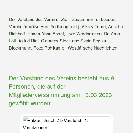
wirft denn hier mit Lehm“ unter Leitung von Susanne Hagedorn. Für viel
Das b
Spaß bei Alt und Jung sorgte eine spontane Theaterimprovisation von
dürfe
Fritz Adriaans. Schon seit 2016 finden die gemeinsamen Feste statt, die
entwe
immer Gelegenheit zur Begegnung bei Spiel, Spaß und Gespräch
solid
Der Vorstand des Vereins „Zib – Zusammen ist besser.
bieten. [Bildquelle – Zib e. V / Privat]
Verein für Völkerverständigung“ (v.l.): Alkaly Touré, Annette
Rickhoff, Hasan Abou Assaf, Uwe Werdermann, Dr. Arno
Lott, Astrid Rief, Clemens Stock und Sigrid Peglau-
Dieckmann.
Foto: Pohlkamp | Westfälische Nachrichten
Der Vorstand des Vereins besteht aus 9
Personen, die auf der
Mitgliederversammlung am 13.03.2023
gewählt wurden: