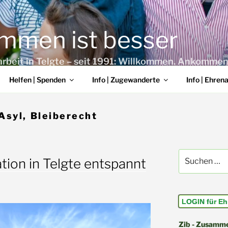
mmen ist besser
arbeit in Telgte – seit 1991: Willkommen. Ankomme
Helfen | Spenden
Info | Zugewanderte
Info | Ehren
Asyl, Bleiberecht
Suchen
ation in Telgte entspannt
nach:
LOGIN für Eh
Zib - Zusammen