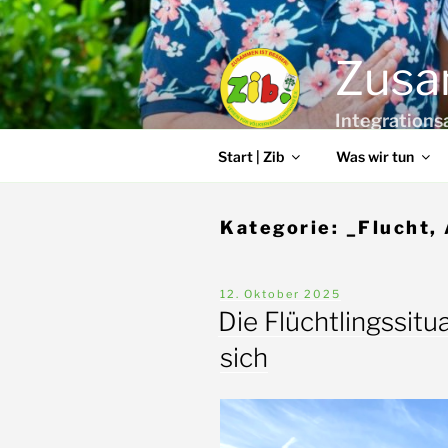
Zum
Inhalt
springen
Zusa
Integrations
Start | Zib
Was wir tun
Kategorie:
_Flucht, 
Veröffentlicht
12. Oktober 2025
am
Die Flüchtlingssitu
sich