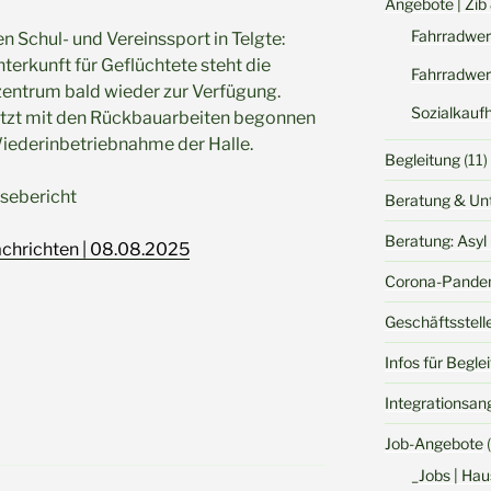
Angebote | Zib
Fahrradwer
en Schul- und Vereinssport in Telgte:
terkunft für Geflüchtete steht die
Fahrradwer
entrum bald wieder zur Verfügung.
Sozialkauf
jetzt mit den Rückbauarbeiten begonnen
 Wiederinbetriebnahme der Halle.
Begleitung
(11)
sebericht
Beratung & Un
Beratung: Asyl 
chrichten | 08.08.2025
Corona-Pande
Geschäftsstell
Infos für Begle
Integrationsan
Job-Angebote
(
_Jobs | Hau