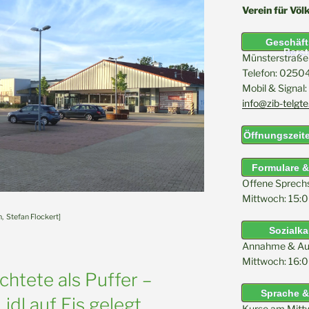
Verein für Völ
Geschäfts
Bera
Münsterstraße 
Telefon: 025
Mobil & Signa
info@zib-telgte
Öffnungszeite
Formulare 
Offene Sprech
Mittwoch: 15:0
n, Stefan Flockert]
Sozialk
Annahme & Au
Mittwoch: 16:0
chtete als Puffer –
Sprache &
idl auf Eis gelegt
Kurse am Mitt