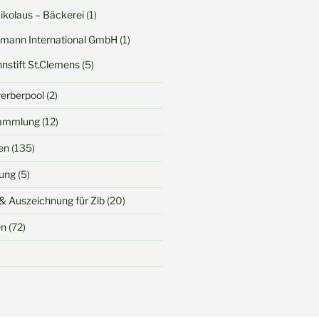
Nikolaus – Bäckerei
(1)
rtmann International GmbH
(1)
nstift St.Clemens
(5)
werberpool
(2)
sammlung
(12)
en
(135)
dung
(5)
& Auszeichnung für Zib
(20)
en
(72)