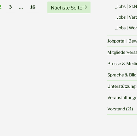
ng
_Jobs | St.
Seite
Seite
Seite
2
3
…
16
Nächste Seite
_Jobs | Va
_Jobs | Woh
Jobportal | Be
Mitgliederver
Presse & Medi
Sprache & Bil
Unterstützung 
Veranstaltung
Vorstand
(21)