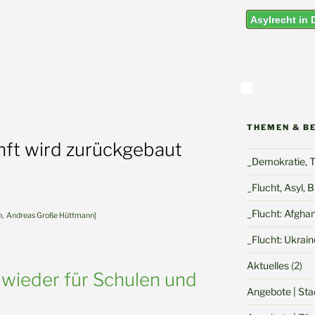
Asylrecht in
THEMEN & B
nft wird zurückgebaut
_Demokratie, To
_Flucht, Asyl, 
_Flucht: Afgha
ten, Andreas Große Hüttmann]
_Flucht: Ukrain
Aktuelles
(2)
 wieder für Schulen und
Angebote | Sta