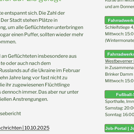
und am Donner
te entspannt sich. Die Zahl der
Der Stadt stehen Plätze in
Fahrradwerks
Schleifstiege 4
ng, um alle Geflüchteten unterbringen
Mittwoch: 15:0
ogar einen Puffer, sollten wieder mehr
(Wintermonate 
kommen.
Fahrradwerks
l an Geflüchteten insbesondere aus
Westbeverner K
mte oder auch nach dem
in Zusammenarb
Russlands auf die Ukraine im Februar
Brinker Damm 
ehn Jahre lang vor fast nicht zu
Mittwoch: 15:0
e ihr zugewiesenen Flüchtlinge
s dennoch immer. Das aber nur unter
Fußball-
ziellen Anstrengungen.
Sporthalle, Im
Samstag: 20:0
sebericht
Sonntag: 16:00
chrichten | 10.10.2025
Job-Portal | 