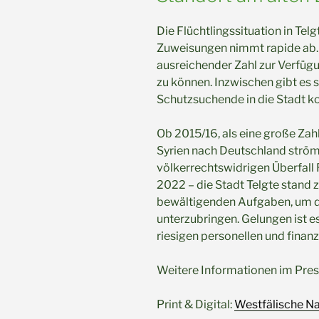
Die Flüchtlingssituation in Telg
Zuweisungen nimmt rapide ab. 
ausreichender Zahl zur Verfügu
zu können. Inzwischen gibt es s
Schutzsuchende in die Stadt 
Ob 2015/16, als eine große Zah
Syrien nach Deutschland strö
völkerrechtswidrigen Überfall 
2022 – die Stadt Telgte stand z
bewältigenden Aufgaben, um di
unterzubringen. Gelungen ist e
riesigen personellen und finan
Weitere Informationen im Pres
Print & Digital:
Westfälische Na