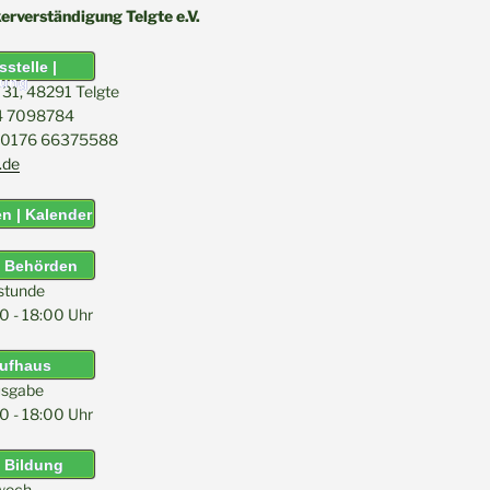
kerverständigung Telgte e.V.
stelle |
tung
31, 48291 Telgte
04 7098784
l: 0176 66375588
.de
n | Kalender
& Behörden
stunde
0 - 18:00 Uhr
aufhaus
sgabe
0 - 18:00 Uhr
 Bildung
woch