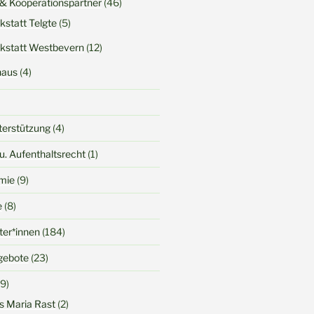
 & Kooperationspartner
(46)
kstatt Telgte
(5)
kstatt Westbevern
(12)
haus
(4)
terstützung
(4)
u. Aufenthaltsrecht
(1)
mie
(9)
e
(8)
iter*innen
(184)
gebote
(23)
9)
s Maria Rast
(2)