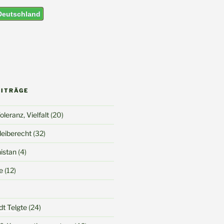
 Deutschland
EITRÄGE
leranz, Vielfalt
(20)
Bleiberecht
(32)
nistan
(4)
e
(12)
dt Telgte
(24)