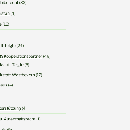
Bleiberecht
(32)
nistan
(4)
e
(12)
dt Telgte
(24)
 & Kooperationspartner
(46)
kstatt Telgte
(5)
kstatt Westbevern
(12)
haus
(4)
terstützung
(4)
u. Aufenthaltsrecht
(1)
mie
(9)