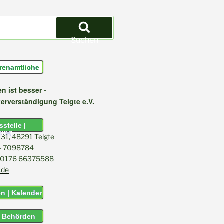
Suchen
renamtliche
n ist besser -
kerverständigung Telgte e.V.
stelle |
tung
31, 48291 Telgte
04 7098784
l: 0176 66375588
.de
n | Kalender
& Behörden