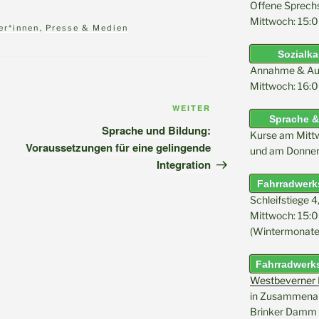
Offene Sprech
Mittwoch: 15:0
ter*innen
,
Presse & Medien
Sozialk
Annahme & Au
Mittwoch: 16:0
Nächster
WEITER
Sprache &
Beitrag
Sprache und Bildung:
Kurse am Mitt
Voraussetzungen für eine gelingende
und am Donner
Integration
Fahrradwerks
Schleifstiege 4
Mittwoch: 15:0
(Wintermonate 
Fahrradwerks
Westbeverner K
in Zusammenarb
Brinker Damm 