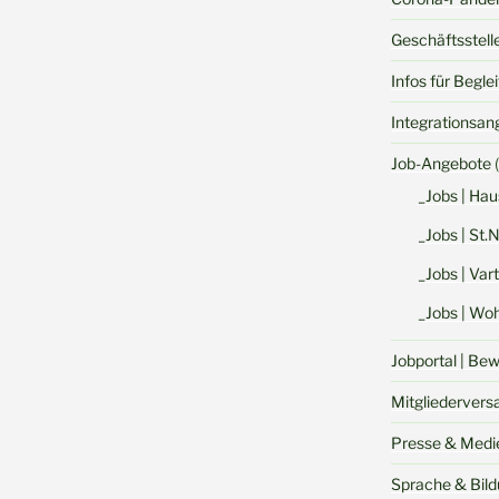
Geschäftsstell
Infos für Begle
Integrationsan
Job-Angebote
(
_Jobs | Hau
_Jobs | St.
_Jobs | Va
_Jobs | Woh
Jobportal | Be
Mitgliederver
Presse & Medi
Sprache & Bil