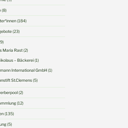
e
(8)
iter*innen
(184)
gebote
(23)
9)
s Maria Rast
(2)
Nikolaus – Bäckerei
(1)
rtmann International GmbH
(1)
nstift St.Clemens
(5)
werberpool
(2)
sammlung
(12)
en
(135)
dung
(5)