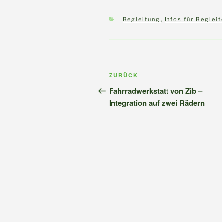
Kategorien
Begleitung
,
Infos für Beglei
Beitragsnavigation
Vorheriger
ZURÜCK
Beitrag
Fahrradwerkstatt von Zib –
Integration auf zwei Rädern