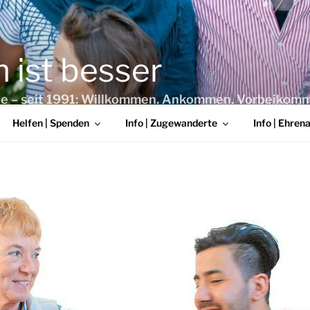
ist besser
lgte – seit 1991: Willkommen. Ankommen. Vorbeikom
Helfen | Spenden
Info | Zugewanderte
Info | Ehren