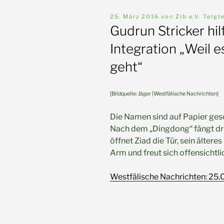
Veröffentlicht
25. März 2016
von
Zib e.V. Telgt
am
Gudrun Stricker hil
Integration „Weil 
geht“
[Bildquelle:
Jäger
|Westfälische Nachrichten]
Die Namen sind auf Papier gesc
Nach dem „Dingdong“ fängt drin
öffnet Ziad die Tür, sein älter
Arm und freut sich offensichtli
Westfälische Nachrichten: 25.