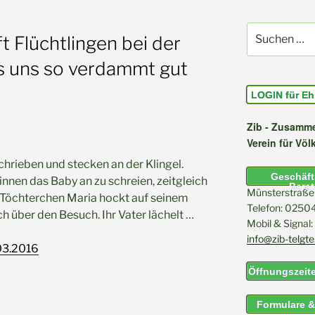
e
Suchen
ft Flüchtlingen bei der
nach:
es uns so verdammt gut
LOGIN für Eh
Zib - Zusamme
Verein für Völ
hrieben und stecken an der Klingel.
Geschäfts
nen das Baby an zu schreien, zeitgleich
Bera
Münsterstraße 
es Töchterchen Maria hockt auf seinem
Telefon: 025
ch über den Besuch. Ihr Vater lächelt …
Mobil & Signa
info@zib-telgte
03.2016
Öffnungszeite
Formulare 