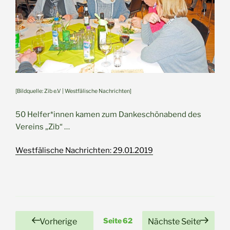
[Bildquelle: Zib e.V | Westfälische Nachrichten]
50 Helfer*innen kamen zum Dankeschönabend des
Vereins „Zib“ …
Westfälische Nachrichten: 29.01.2019
Seitennummerierung
Seite
62
Vorherige
Nächste Seite