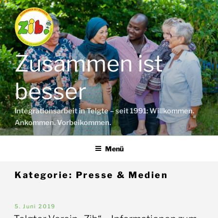
Zum
Inhalt
springen
Zusammen ist
besser
Integrationsarbeit in Telgte – seit 1991: Willkommen.
Ankommen. Vorbeikommen.
Menü
Kategorie:
Presse & Medien
Veröffentlicht
5. Juni 2019
am