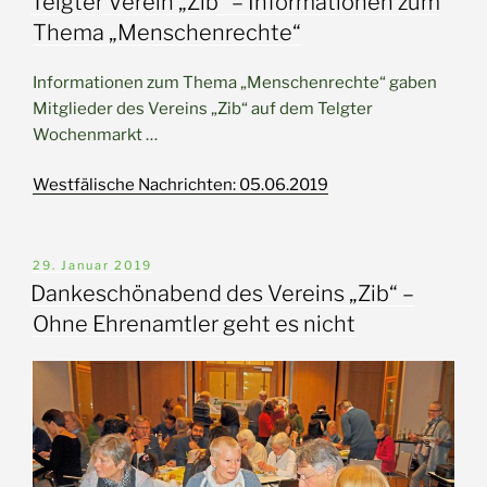
Telgter Verein „Zib“ – Informationen zum
Thema „Menschenrechte“
Informationen zum Thema „Menschenrechte“ gaben
Mitglieder des Vereins „Zib“ auf dem Telgter
Wochenmarkt …
Westfälische Nachrichten: 05.06.2019
Veröffentlicht
29. Januar 2019
am
Dankeschönabend des Vereins „Zib“ –
Ohne Ehrenamtler geht es nicht