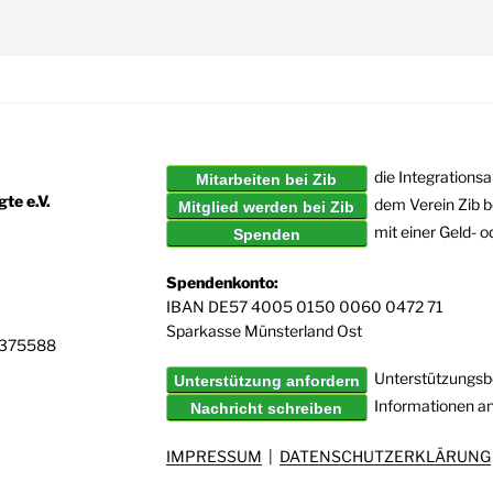
die Integrationsa
Mitarbeiten bei Zib
te e.V.
dem Verein Zib b
Mitglied werden bei Zib
mit einer Geld- 
Spenden
Spendenkonto:
IBAN DE57 4005 0150 0060 0472 71
Sparkasse Münsterland Ost
6375588
Unterstützungsbe
Unterstützung anfordern
Informationen a
Nachricht schreiben
IMPRESSUM
|
DATENSCHUTZERKLÄRUNG