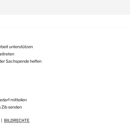
rbeit unterstützen
eitreten
oder Sachspende helfen
darf mitteilen
n Zib senden
|
BILDRECHTE