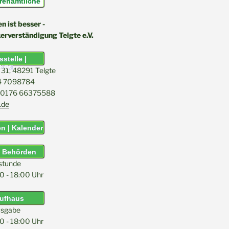
renamtliche
 ist besser -
kerverständigung Telgte e.V.
stelle |
tung
31, 48291 Telgte
04 7098784
l: 0176 66375588
.de
n | Kalender
& Behörden
stunde
0 - 18:00 Uhr
aufhaus
sgabe
0 - 18:00 Uhr