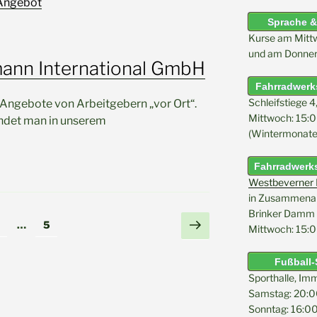
Angebot
Sprache &
Kurse am Mitt
und am Donner
ann International GmbH
Fahrradwerks
Schleifstiege 4
b-Angebote von Arbeitgebern „vor Ort“.
Mittwoch: 15:0
indet man in unserem
(Wintermonate 
Fahrradwerks
Westbeverner K
in Zusammenarb
Brinker Damm 
ng
Nächste
eite
Seite
…
5
Mittwoch: 15:0
Seite
Fußball-
Sporthalle, Im
Samstag: 20:0
Sonntag: 16:00