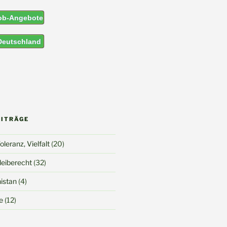
Job-Angebote
 Deutschland
EITRÄGE
leranz, Vielfalt
(20)
Bleiberecht
(32)
nistan
(4)
e
(12)