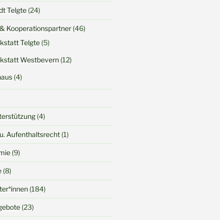
dt Telgte
(24)
 & Kooperationspartner
(46)
kstatt Telgte
(5)
kstatt Westbevern
(12)
haus
(4)
terstützung
(4)
u. Aufenthaltsrecht
(1)
mie
(9)
e
(8)
iter*innen
(184)
gebote
(23)