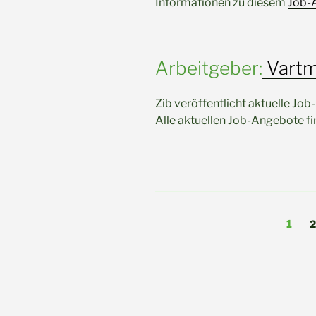
Informationen zu diesem
Job-
Arbeitgeber:
Vartm
Zib veröffentlicht aktuelle Jo
Alle aktuellen Job-Angebote f
Seitennummerieru
Seite
S
1
2
der
Beiträge