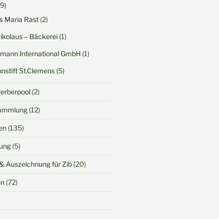
9)
s Maria Rast
(2)
Nikolaus – Bäckerei
(1)
rtmann International GmbH
(1)
nstift St.Clemens
(5)
werberpool
(2)
sammlung
(12)
en
(135)
dung
(5)
& Auszeichnung für Zib
(20)
en
(72)