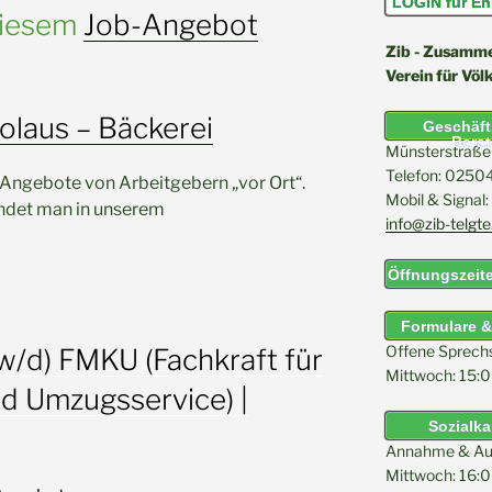
LOGIN für Eh
diesem
Job-Angebot
Zib - Zusammen
Verein für Völ
olaus – Bäckerei
Geschäfts
Bera
Münsterstraße 
Telefon: 025
b-Angebote von Arbeitgebern „vor Ort“.
Mobil & Signa
indet man in unserem
info@zib-telgte
Öffnungszeite
Formulare 
Offene Sprech
w/d) FMKU (Fachkraft für
Mittwoch: 15:0
d Umzugsservice) |
Sozialk
Annahme & Au
Mittwoch: 16:0