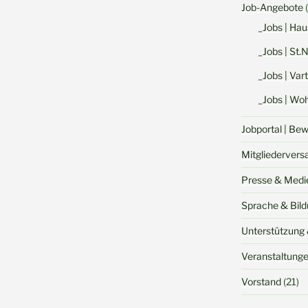
Job-Angebote
(
_Jobs | Hau
_Jobs | St.
_Jobs | Va
_Jobs | Woh
Jobportal | Be
Mitgliederver
Presse & Medi
Sprache & Bil
Unterstützung 
Veranstaltung
Vorstand
(21)