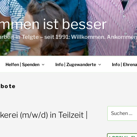
mmen ist besser
arbeit in Telgte – seit 1991: Willkommen. Ankomme
Helfen | Spenden
Info | Zugewanderte
Info | Ehren
ebote
Suchen
erei (m/w/d) in Teilzeit |
nach: