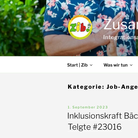
Zum
Inhalt
springen
Zusa
Integrations
Start | Zib
Was wir tun
Kategorie:
Job-Ang
Veröffentlicht
1. September 2023
am
Inklusionskraft Bäck
Telgte #23016