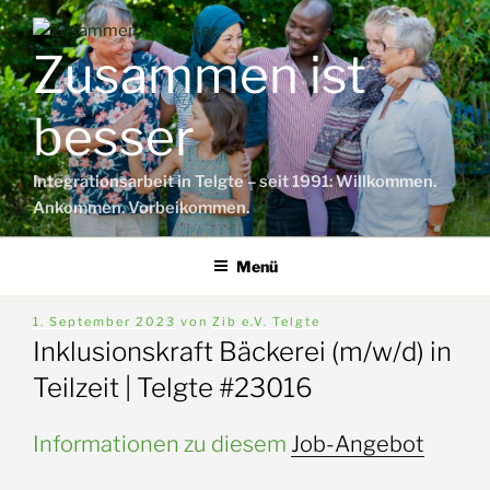
Zum
Inhalt
Zusammen ist
springen
besser
Integrationsarbeit in Telgte – seit 1991: Willkommen.
Ankommen. Vorbeikommen.
Menü
Veröffentlicht
1. September 2023
von
Zib e.V. Telgte
am
Inklusionskraft Bäckerei (m/w/d) in
Teilzeit | Telgte #23016
Informationen zu diesem
Job-Angebot