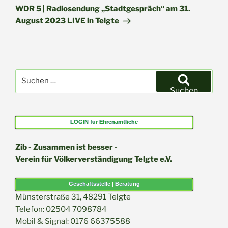
Beitrag
WDR 5 | Radiosendung „Stadtgespräch“ am 31.
August 2023 LIVE in Telgte
Suchen
nach:
Suchen
LOGIN für Ehrenamtliche
Zib - Zusammen ist besser -
Verein für Völkerverständigung Telgte e.V.
Geschäftsstelle | Beratung
Münsterstraße 31, 48291 Telgte
Telefon: 02504 7098784
Mobil & Signal: 0176 66375588