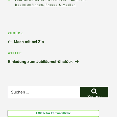
Fahrradwerkstatt Westbevern
,
Infos für
Begleiter*innen
,
Presse & Medien
Beitragsnavigation
Vorheriger
ZURÜCK
Beitrag
Mach mit bei Zib
Nächster
WEITER
Beitrag
Einladung zum Jubiläumsfrühstück
Suchen
nach:
Suchen
LOGIN für Ehrenamtliche