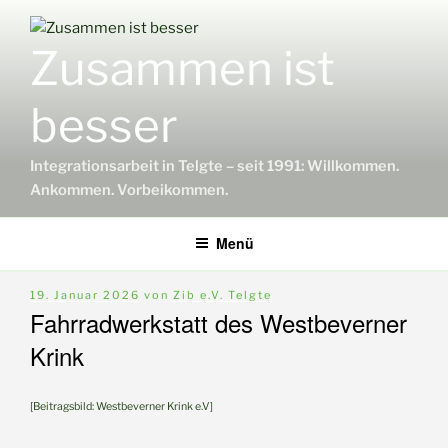
Zum
Inhalt
Zusammen ist
springen
besser
Integrationsarbeit in Telgte – seit 1991: Willkommen.
Ankommen. Vorbeikommen.
Menü
Veröffentlicht
19. Januar 2026
von
Zib e.V. Telgte
am
Fahrradwerkstatt des Westbeverner
Krink
[Beitragsbild: Westbeverner Krink e.V]