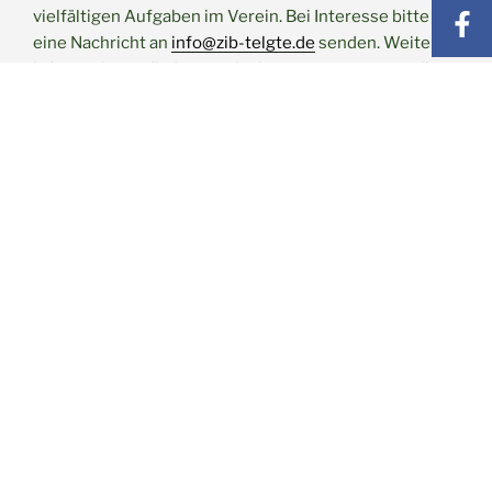
vielfältigen Aufgaben im Verein. Bei Interesse bitte
eine Nachricht an
info@zib-telgte.de
senden. Weitere
Informationen findet man im Internet unter
www.zib-
telgte.de
.
Presseartikel: Westfälische Nachrichten: 01.09.2021
Veröffentlicht
23. August 2021
am
Ausreise aus Afghanistan
Hier veröffentlichen wir aktuelle
Informationen zur Ausreise aus
Afghanistan