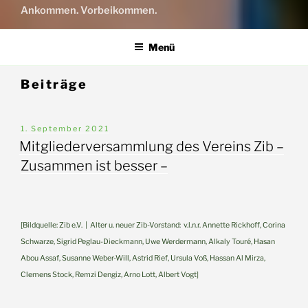
Ankommen. Vorbeikommen.
Menü
Beiträge
Veröffentlicht
1. September 2021
am
Mitgliederversammlung des Vereins Zib –
Zusammen ist besser –
[Bildquelle: Zib e.V. | Alter u. neuer Zib-Vorstand: v.l.n.r. Annette Rickhoff, Corina
Schwarze, Sigrid Peglau-Dieckmann, Uwe Werdermann, Alkaly Touré, Hasan
Abou Assaf, Susanne Weber-Will, Astrid Rief, Ursula Voß, Hassan Al Mirza,
Clemens Stock, Remzi Dengiz, Arno Lott, Albert Vogt]