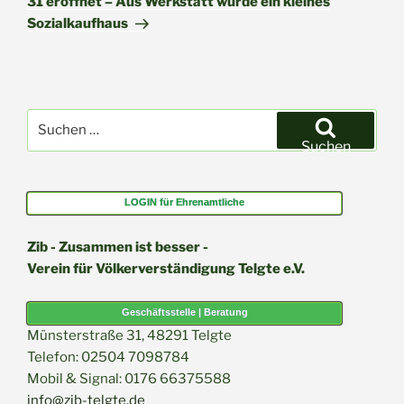
31 eröffnet – Aus Werkstatt wurde ein kleines
Sozialkaufhaus
Suchen
nach:
Suchen
LOGIN für Ehrenamtliche
Zib - Zusammen ist besser -
Verein für Völkerverständigung Telgte e.V.
Geschäftsstelle | Beratung
Münsterstraße 31, 48291 Telgte
Telefon: 02504 7098784
Mobil & Signal: 0176 66375588
info@zib-telgte.de