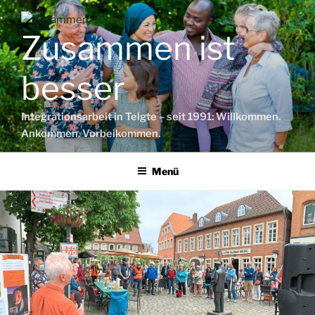
Zum
Inhalt
Zusammen ist
springen
besser
Integrationsarbeit in Telgte – seit 1991: Willkommen.
Ankommen. Vorbeikommen.
Menü