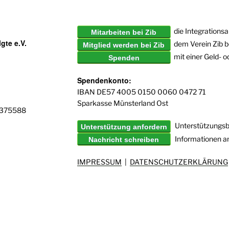
die Integrationsa
Mitarbeiten bei Zib
gte e.V.
dem Verein Zib b
Mitglied werden bei Zib
mit einer Geld- 
Spenden
Spendenkonto:
IBAN DE57 4005 0150 0060 0472 71
Sparkasse Münsterland Ost
6375588
Unterstützungsb
Unterstützung anfordern
Informationen a
Nachricht schreiben
IMPRESSUM
|
DATENSCHUTZERKLÄRUNG