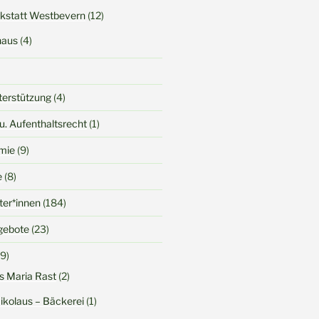
kstatt Westbevern
(12)
haus
(4)
terstützung
(4)
u. Aufenthaltsrecht
(1)
mie
(9)
e
(8)
iter*innen
(184)
gebote
(23)
9)
s Maria Rast
(2)
Nikolaus – Bäckerei
(1)