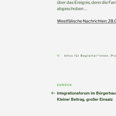
über das Ereignis, denn die Fa
abgeschoben …
Westfälische Nachrichten: 28.
Kategorien
Infos für Begleiter*innen
,
Pr
Beitragsnavigation
Vorheriger
ZURÜCK
Beitrag
Integrationsforum im Bürgerhau
Kleiner Beitrag, großer Einsatz