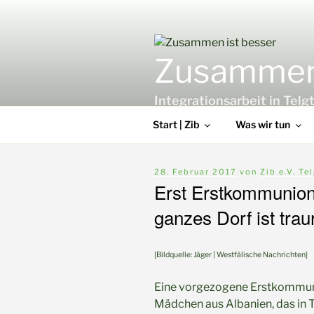
Zum
Inhalt
springen
Zusammen 
Integrationsarbeit in Te
Start | Zib
Was wir tun
Veröffentlicht
28. Februar 2017
von
Zib e.V. Te
am
Erst Erstkommunion
ganzes Dorf ist trau
[Bildquelle: Jäger | Westfälische Nachrichten]
Eine vorgezogene Erstkommuni
Mädchen aus Albanien, das in T