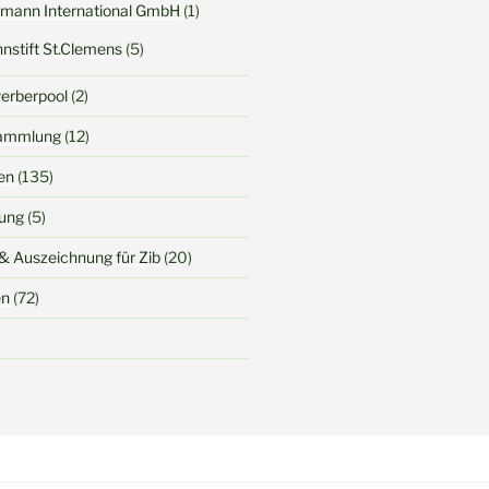
rtmann International GmbH
(1)
nstift St.Clemens
(5)
werberpool
(2)
sammlung
(12)
en
(135)
dung
(5)
& Auszeichnung für Zib
(20)
en
(72)