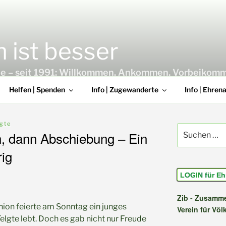
ist besser
lgte – seit 1991: Willkommen. Ankommen. Vorbeikom
Helfen | Spenden
Info | Zugewanderte
Info | Ehren
lgte
Suchen
, dann Abschiebung – Ein
nach:
rig
LOGIN für Eh
Zib - Zusamme
on feierte am Sonntag ein junges
Verein für Völ
elgte lebt. Doch es gab nicht nur Freude