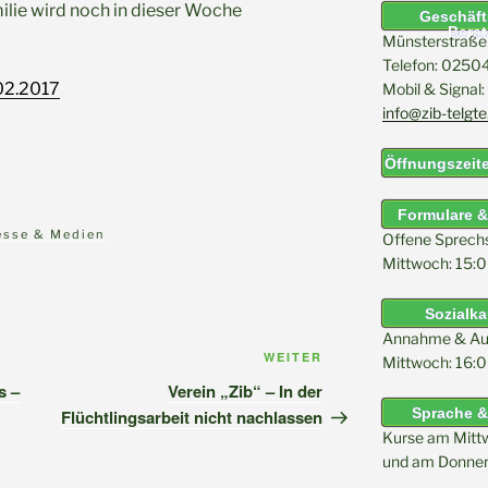
milie wird noch in dieser Woche
Geschäfts
Bera
Münsterstraße 
Telefon: 025
02.2017
Mobil & Signa
info@zib-telgte
Öffnungszeite
Formulare 
esse & Medien
Offene Sprech
Mittwoch: 15:0
Sozialk
Annahme & Au
Nächster
WEITER
Mittwoch: 16:0
Beitrag
s –
Verein „Zib“ – In der
Sprache &
Flüchtlingsarbeit nicht nachlassen
Kurse am Mitt
und am Donner