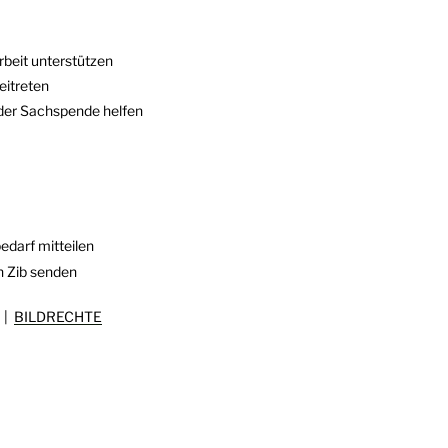
rbeit unterstützen
eitreten
oder Sachspende helfen
edarf mitteilen
n Zib senden
|
BILDRECHTE