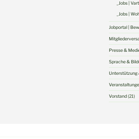
_Jobs | Va
_Jobs | Woh
Jobportal | Be
Mitgliederver
Presse & Medi
Sprache & Bil
Unterstützung 
Veranstaltung
Vorstand
(21)