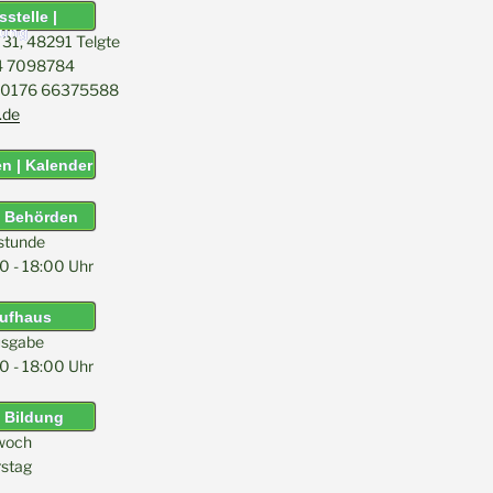
stelle |
tung
31, 48291 Telgte
04 7098784
l: 0176 66375588
.de
n | Kalender
& Behörden
stunde
0 - 18:00 Uhr
aufhaus
sgabe
0 - 18:00 Uhr
 Bildung
woch
stag