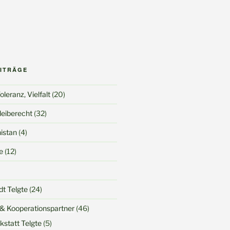
EITRÄGE
leranz, Vielfalt
(20)
Bleiberecht
(32)
nistan
(4)
e
(12)
dt Telgte
(24)
 & Kooperationspartner
(46)
kstatt Telgte
(5)